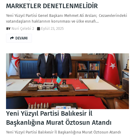
MARKETLER DENETLENMELİDİR
Yeni Yüzyıl Partisi Genel Başkanı Mehmet Ali Arslan; Cezaevlerindeki
vatandaşların haklarının korunması ve ülke esnafı…
Nuri Çelebi 2
Eylül 23, 2025
DEVAMI
Yeni Yüzyıl Partisi Balıkesir İl
Başkanlığına Murat Öztosun Atandı
Yeni Yüzyıl Partisi Balıkesir İl Başkanlığına Murat Öztosun Atandı