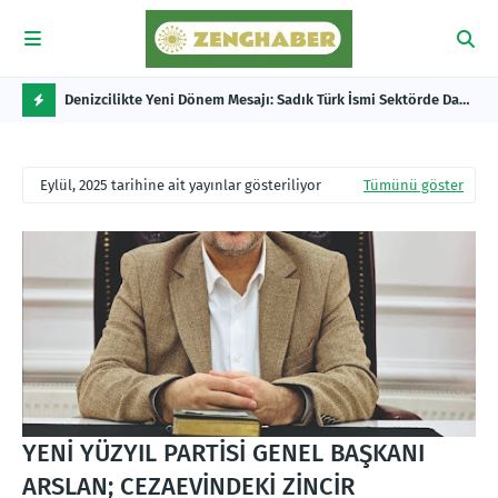
İ BAŞKANI
Denizcilikte Yeni Dönem Mesajı: Sadık Türk İsmi Sektörde Daha
YEN
E ÇOK İŞ
Güçlü Konuşuluyor
CE
F
L
Eylül, 2025 tarihine ait yayınlar gösteriliyor
Tümünü göster
A
S
H
YENİ YÜZYIL PARTİSİ GENEL BAŞKANI
ARSLAN; CEZAEVİNDEKİ ZİNCİR