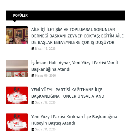
POPÜLER
AİLE İÇİ İLETİŞİM VE TOPLUMSAL SORUNLAR
DERNEĞİ BAŞKANI ZEYNEP GÖKTAŞ; EĞİTİM AİLE
DE BAŞLAR EBEVEYNLERE ÇOK İŞ DÜŞÜYOR
Nisan 16, 2026
İş İnsanı Halil Aybar, Yeni Yüzyıl Partisi Van İl
Başkanlığına Atandı
Mayıs 06, 2026
YENİ YÜZYIL PARTİSİ KAĞITHANE İLÇE
BAŞKANLIĞINA TUNCER ÜNSAL ATANDI
Şubat 13, 2026
Yeni Yüzyıl Partisi Kırıkhan İlçe Başkanlığına
Hüseyin Baştaş Atandı
Şubat 11, 2026