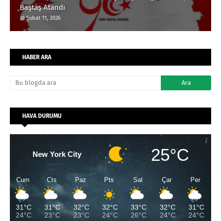
Baştaş Atandı
Şubat 11, 2026
HABER ARA
HAVA DURUMU
25°C
New York City
Cum
Cts
Paz
Pts
Sal
Çar
Per
31°C
31°C
32°C
32°C
33°C
32°C
31°C
24°C
23°C
23°C
24°C
26°C
24°C
24°C