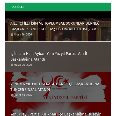
POPÜLER
AİLE İÇİ İLETİŞİM VE TOPLUMSAL SORUNLAR DERNEĞİ
BAŞKANI ZEYNEP GÖKTAŞ; EĞİTİM AİLE DE BAŞLAR
EBEVEYNLERE ÇOK İŞ DÜŞÜYOR
Nisan 16, 2026
İş İnsanı Halil Aybar, Yeni Yüzyıl Partisi Van İl
Başkanlığına Atandı
Mayıs 06, 2026
YENİ YÜZYIL PARTİSİ KAĞITHANE İLÇE BAŞKANLIĞINA
TUNCER ÜNSAL ATANDI
Şubat 13, 2026
Yeni Yüzyıl Partisi Kırıkhan İlçe Başkanlığına Hüseyin