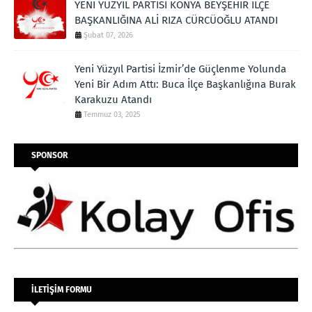
YENİ YÜZYIL PARTİSİ KONYA BEYŞEHİR İLÇE
BAŞKANLIĞINA ALİ RIZA CÜRCÜOĞLU ATANDI
Şubat 07, 2026
Yeni Yüzyıl Partisi İzmir’de Güçlenme Yolunda
Yeni Bir Adım Attı: Buca İlçe Başkanlığına Burak
Karakuzu Atandı
Temmuz 03, 2025
SPONSOR
İLETİŞİM FORMU