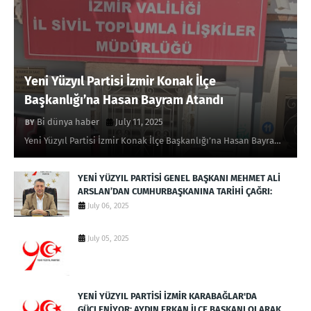
Yeni Yüzyıl Partisi İzmir Konak İlçe
Başkanlığı’na Hasan Bayram Atandı
Bi dünya haber
July 11, 2025
Yeni Yüzyıl Partisi İzmir Konak İlçe Başkanlığı’na Hasan Bayra…
YENİ YÜZYIL PARTİSİ GENEL BAŞKANI MEHMET ALİ
ARSLAN’DAN CUMHURBAŞKANINA TARİHİ ÇAĞRI:
July 06, 2025
July 05, 2025
YENİ YÜZYIL PARTİSİ İZMİR KARABAĞLAR'DA
GÜÇLENİYOR: AYDIN ERKAN İLÇE BAŞKANI OLARAK