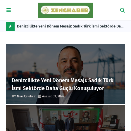
İ BAŞKANI
Denizcilikte Yeni Dönem Mesajı: Sadık Türk İsmi Sektörde Daha
YEN
E ÇOK İŞ
Güçlü Konuşuluyor
CE
F
L
A
S
H
Denizcilikte Yeni Dönem Mesajı: Sadık Türk
İsmi Sektörde Daha Güçlü Konuşuluyor
Nuri Çelebi 2
August 03, 2026