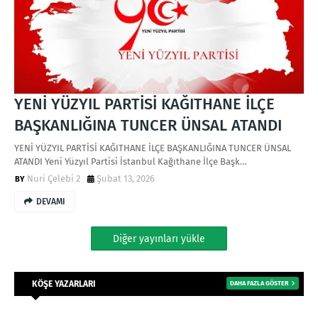
YENİ YÜZYIL PARTİSİ KAĞITHANE İLÇE
BAŞKANLIĞINA TUNCER ÜNSAL ATANDI
YENİ YÜZYIL PARTİSİ KAĞITHANE İLÇE BAŞKANLIĞINA TUNCER ÜNSAL
ATANDI Yeni Yüzyıl Partisi İstanbul Kağıthane İlçe Başk…
Nuri Çelebi 2
Şubat 13, 2026
DEVAMI
Diğer yayınları yükle
KÖŞE YAZARLARI
DAHA FAZLA GÖSTER