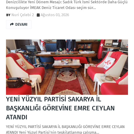
Denizcilikte Yeni Dönem Mesajı: Sadık Türk İsmi Sektörde Daha Güçlü
Konuşuluyor İMEAK Deniz Ticaret Odası seçim sür…
Nuri Çelebi 2
Ağustos 03, 2026
DEVAMI
YENİ YÜZYIL PARTİSİ SAKARYA İL
BAŞKANLIĞI GÖREVİNE EMRE CEYLAN
ATANDI
YENİ YÜZYIL PARTİSİ SAKARYA İL BAŞKANLIĞI GÖREVİNE EMRE CEYLAN
ATANDI Yeni Yüzyıl Partisi’nin teşkilatlanma çalışma…