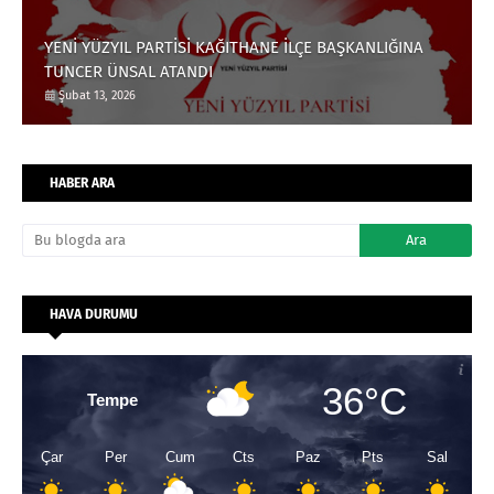
YENİ YÜZYIL PARTİSİ KAĞITHANE İLÇE BAŞKANLIĞINA
TUNCER ÜNSAL ATANDI
Şubat 13, 2026
HABER ARA
HAVA DURUMU
36°C
Tempe
Çar
Per
Cum
Cts
Paz
Pts
Sal