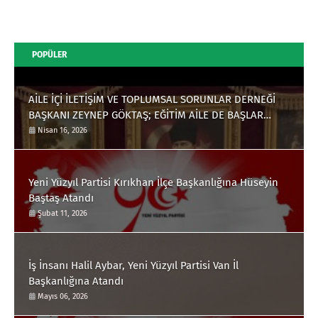
POPÜLER
AİLE İÇİ İLETİŞİM VE TOPLUMSAL SORUNLAR DERNEĞİ
BAŞKANI ZEYNEP GÖKTAŞ; EĞİTİM AİLE DE BAŞLAR
EBEVEYNLERE ÇOK İŞ DÜŞÜYOR
Nisan 16, 2026
Yeni Yüzyıl Partisi Kırıkhan İlçe Başkanlığına Hüseyin
Baştaş Atandı
Şubat 11, 2026
İş İnsanı Halil Aybar, Yeni Yüzyıl Partisi Van İl
Başkanlığına Atandı
Mayıs 06, 2026