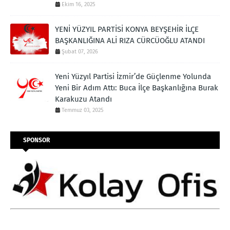
Ekim 16, 2025
YENİ YÜZYIL PARTİSİ KONYA BEYŞEHİR İLÇE
BAŞKANLIĞINA ALİ RIZA CÜRCÜOĞLU ATANDI
Şubat 07, 2026
Yeni Yüzyıl Partisi İzmir’de Güçlenme Yolunda
Yeni Bir Adım Attı: Buca İlçe Başkanlığına Burak
Karakuzu Atandı
Temmuz 03, 2025
SPONSOR