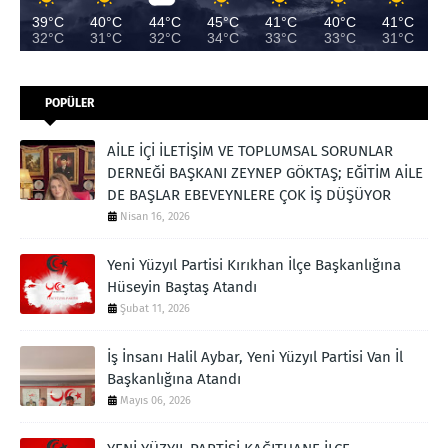
39°C
40°C
44°C
45°C
41°C
40°C
41°C
32°C
31°C
32°C
34°C
33°C
33°C
31°C
POPÜLER
AİLE İÇİ İLETİŞİM VE TOPLUMSAL SORUNLAR
DERNEĞİ BAŞKANI ZEYNEP GÖKTAŞ; EĞİTİM AİLE
DE BAŞLAR EBEVEYNLERE ÇOK İŞ DÜŞÜYOR
Nisan 16, 2026
Yeni Yüzyıl Partisi Kırıkhan İlçe Başkanlığına
Hüseyin Baştaş Atandı
Şubat 11, 2026
İş İnsanı Halil Aybar, Yeni Yüzyıl Partisi Van İl
Başkanlığına Atandı
Mayıs 06, 2026