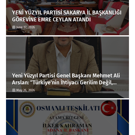
YENİ YÜZYIL PARTİSİ SAKARYA İL BAŞKANLIĞI
GÖREVİNE EMRE CEYLAN ATANDI
June 17, 2026
Yeni Yüzyıl Partisi Genel Başkanı Mehmet Ali
Arslan: “Türkiye’nin İhtiyacı Gerilim Değil,
Ortak Akıl ve Güvendir”
May 26, 2026