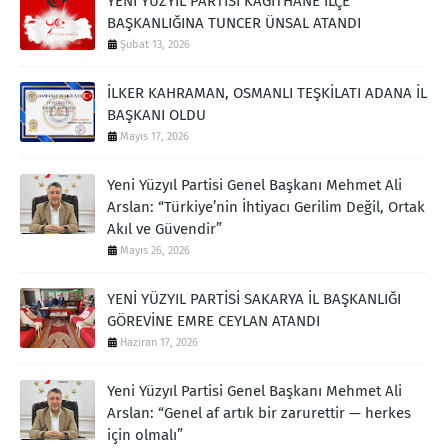
YENİ YÜZYIL PARTİSİ KAĞITHANE İLÇE
BAŞKANLIĞINA TUNCER ÜNSAL ATANDI
Şubat 13, 2026
İLKER KAHRAMAN, OSMANLI TEŞKİLATI ADANA İL
BAŞKANI OLDU
Mayıs 17, 2026
Yeni Yüzyıl Partisi Genel Başkanı Mehmet Ali
Arslan: “Türkiye’nin İhtiyacı Gerilim Değil, Ortak
Akıl ve Güvendir”
Mayıs 26, 2026
YENİ YÜZYIL PARTİSİ SAKARYA İL BAŞKANLIĞI
GÖREVİNE EMRE CEYLAN ATANDI
Haziran 17, 2026
Yeni Yüzyıl Partisi Genel Başkanı Mehmet Ali
Arslan: “Genel af artık bir zarurettir — herkes
için olmalı”