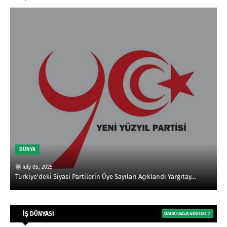
DÜNYA
YENİ YÜZYIL PARTİSİ İZMİR
KARABAĞLAR'DA GÜÇLENİYOR: AYDIN
ERKAN İLÇE BAŞKANI OLARAK ATANDI
July 04, 2025
YENİ YÜZYIL PARTİSİ İZMİR KARABAĞLAR'DA GÜÇLENİYOR: AYDIN
ERKA…
İŞ DÜNYASI
DAHA FAZLA GÖSTER